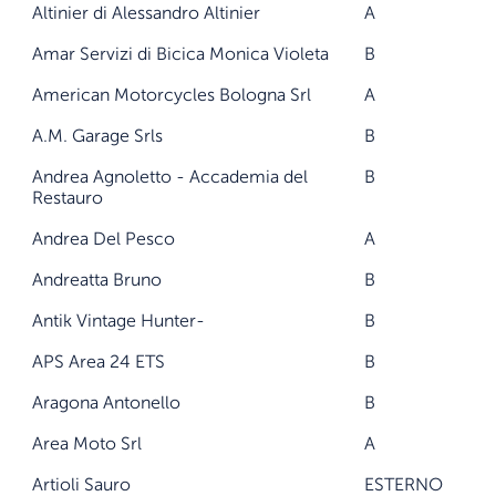
Altinier di Alessandro Altinier
A
Amar Servizi di Bicica Monica Violeta
B
American Motorcycles Bologna Srl
A
A.M. Garage Srls
B
Andrea Agnoletto - Accademia del
B
Restauro
Andrea Del Pesco
A
Andreatta Bruno
B
Antik Vintage Hunter-
B
APS Area 24 ETS
B
Aragona Antonello
B
Area Moto Srl
A
Artioli Sauro
ESTERNO