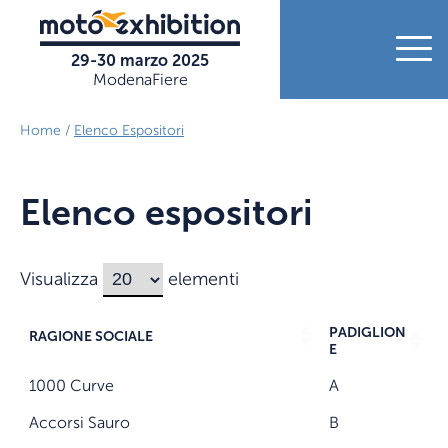
29-30 marzo 2025
ModenaFiere
Esporre
Home
/
Elenco Espositori
Visitare
Elenco espositori
Orari e biglietti
Press
Visualizza
elementi
Come arrivare
News
Dove dormire
PADIGLION
RAGIONE SOCIALE
E
Contatti
Elenco Espositori
1000 Curve
A
Accorsi Sauro
B