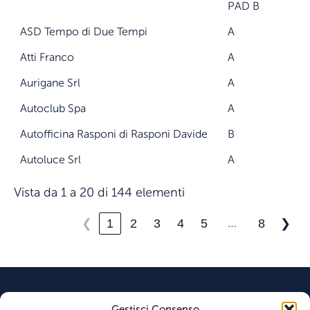
PAD B
ASD Tempo di Due Tempi
A
Atti Franco
A
Aurigane Srl
A
Autoclub Spa
A
Autofficina Rasponi di Rasponi Davide
B
Autoluce Srl
A
Vista da 1 a 20 di 144 elementi
…
1
2
3
4
5
8
❮
❯
Gestisci Consenso