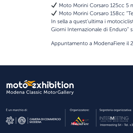
Moto Morini Corsaro 125cc 5 
Moto Morini Corsaro 158cc “Te
In sella a quest’ultima i motocicli
Giorni Internazionale di Enduro” 
Appuntamento a ModenaFiere il 2