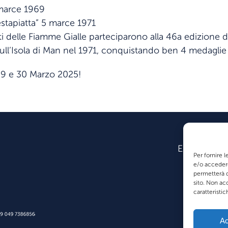
marce 1969
stapiatta” 5 marce 1971
sti delle Fiamme Gialle parteciparono alla 46a edizione d
sull’Isola di Man nel 1971, conquistando ben 4 medaglie
9 e 30 Marzo 2025!
Esporre
Per fornire 
e/o accedere
permetterà d
sito. Non ac
caratteristic
Ac