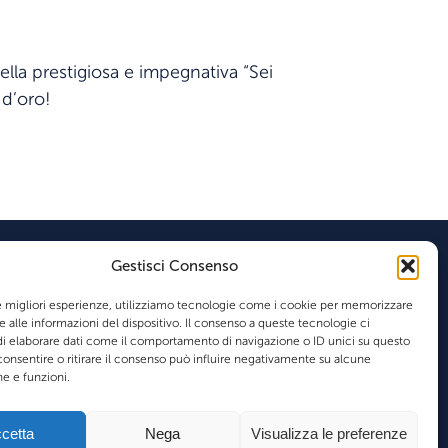
ella prestigiosa e impegnativa “Sei
 d’oro!
Gestisci Consenso
Visitare
Press
News
Contatti
le migliori esperienze, utilizziamo tecnologie come i cookie per memorizzare
 alle informazioni del dispositivo. Il consenso a queste tecnologie ci
i elaborare dati come il comportamento di navigazione o ID unici su questo
consentire o ritirare il consenso può influire negativamente su alcune
he e funzioni.
Codice etico
Privacy policy
Cookie policy
Seguici su
cetta
Nega
Visualizza le preferenze