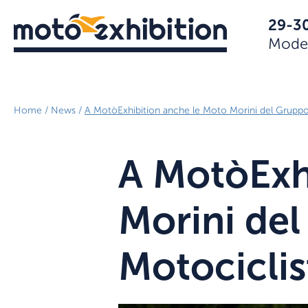
29-3
Mode
Home
/
News
/
A MotòExhibition anche le Moto Morini del Gruppo
A MotòExh
Morini del
Motociclis